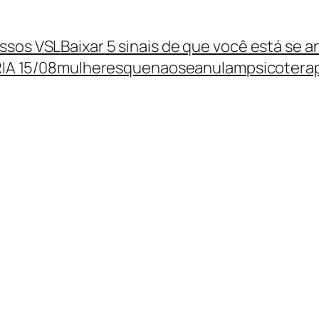
assos VSL
Baixar 5 sinais de que você está se
IA 15/08
mulheresquenaoseanulam
psicotera